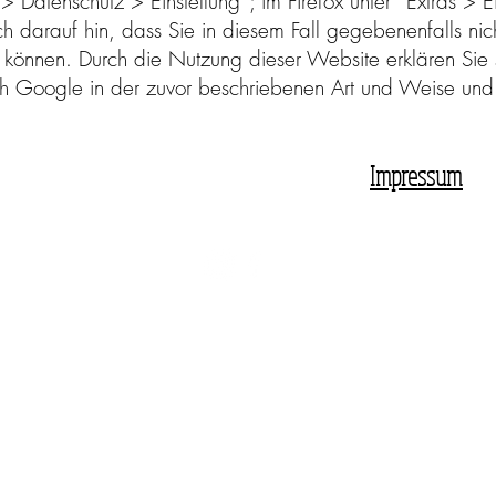
n > Datenschutz > Einstellung''; im Firefox unter ''Extras >
ch darauf hin, dass Sie in diesem Fall gegebenenfalls nich
 können. Durch die Nutzung dieser Website erklären Sie 
h Google in der zuvor beschriebenen Art und Weise un
Impressum
0152-04922521
©2019 Blood Type Ink. Erstellt mit Wix.com