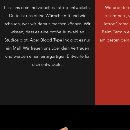
Lass uns dein individuelles Tattoo entwickeln.
Wir arbeiten
Du teilst uns deine Wünsche mit und wir
zusammen , v
schauen, was wir daraus machen können. Wir
TattooCreme b
wissen, dass es eine große Auswahl an
Beim Termin er
Studios gibt. Aber Blood Type Ink gibt es nur
am besten dein f
ein Mal! Wir freuen uns über dein Vertrauen
und werden einen einzigartigen Entwürfe für
dich entwickeln.