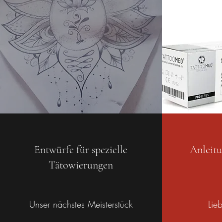
Entwürfe für spezielle
Anleit
Tätowierungen
Unser nächstes Meisterstück
Lie