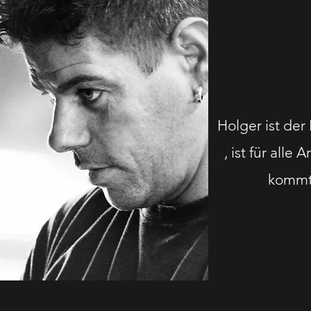
Holger ist der 
, ist für all
kommt 